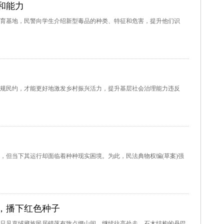
和能力
基地，民警向学生介绍新型毒品的种类、特征和危害，提升他们识
规民约，才能更好地激发乡村振兴活力，提升基层社会治理能力违反
，但当下其运行却面临着种种现实困境。为此，民法典物权编(草案)强
，播下红色种子
只见嘉绒藏族民居错落有致点缀山间。继续往高处走，石木结构的丹巴