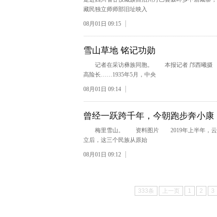
藏民独立师师部旧址映入
08月01日 09:15
雪山草地 铭记功勋
记者在采访彝族同胞。 本报记者 邝西曦摄 
高险长……1935年5月，中央
08月01日 09:14
曾经一跃跨千年，今朝跑步奔小康
梅里雪山。 资料图片 2019年上半年，云南
立后，这三个民族从原始
08月01日 09:12
333条
上一页
1
2
3