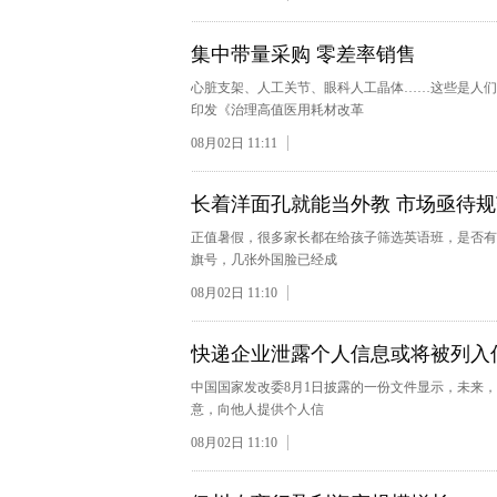
集中带量采购 零差率销售
心脏支架、人工关节、眼科人工晶体……这些是人们
印发《治理高值医用耗材改革
08月02日 11:11
长着洋面孔就能当外教 市场亟待规
正值暑假，很多家长都在给孩子筛选英语班，是否有
旗号，几张外国脸已经成
08月02日 11:10
快递企业泄露个人信息或将被列入信
中国国家发改委8月1日披露的一份文件显示，未来
意，向他人提供个人信
08月02日 11:10