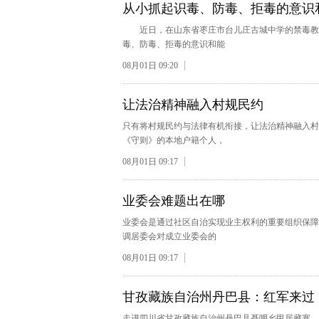
从小抓起识毒、防毒、拒毒的意识
近日，在山东省枣庄市台儿庄古城中学的禁毒教育
毒、防毒、拒毒的意识和能
08月01日 09:20
让法治精神融入村规民约
只有将村规民约与法律有机衔接，让法治精神融入村
《守则》的本地户籍个人，
08月01日 09:17
业委会难题出在哪
业委会是通过社区自治实现业主权利的重要组织保障
调居委会对成立业委会的
08月01日 09:17
甘孜藏族自治州丹巴县：红军来过
走进四川省甘孜藏族自治州丹巴县聂呷乡甲居藏寨，