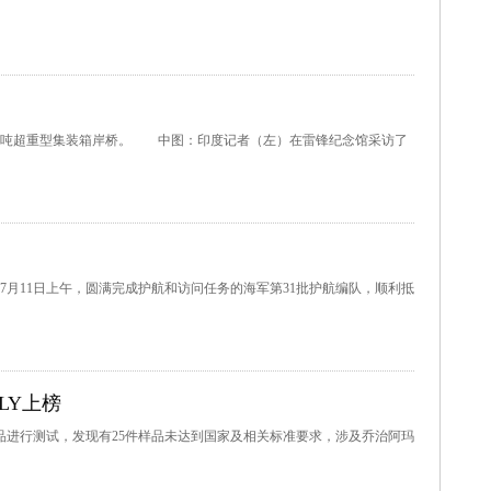
吨超重型集装箱岸桥。 中图：印度记者（左）在雷锋纪念馆采访了
11日上午，圆满完成护航和访问任务的海军第31批护航编队，顺利抵
LY上榜
样品进行测试，发现有25件样品未达到国家及相关标准要求，涉及乔治阿玛