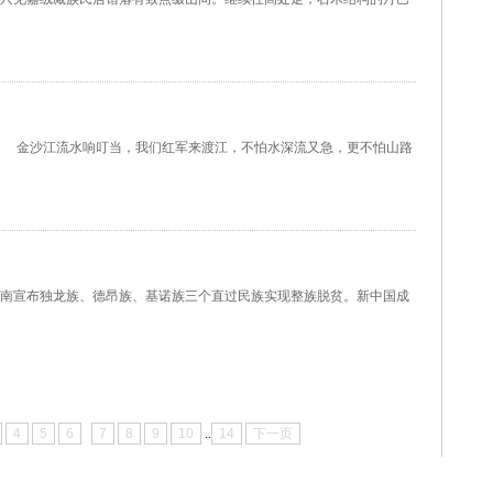
金沙江流水响叮当，我们红军来渡江，不怕水深流又急，更不怕山路
宣布独龙族、德昂族、基诺族三个直过民族实现整族脱贫。新中国成
4
5
6
7
8
9
10
..
14
下一页