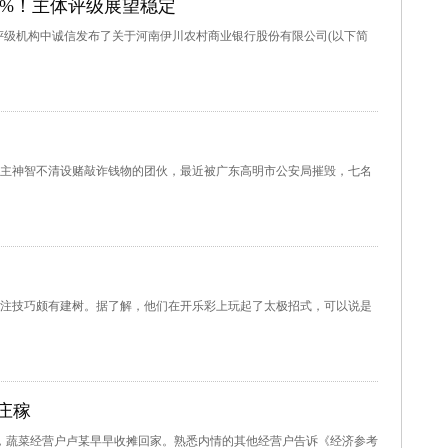
1%！主体评级展望稳定
国内评级机构中诚信发布了关于河南伊川农村商业银行股份有限公司(以下简
主神智不清设赌敲诈钱物的团伙，最近被广东高明市公安局摧毁，七名
注技巧颇有建树。据了解，他们在开乐彩上玩起了太极招式，可以说是
庄稼
场，蔬菜经营户卢某早早收摊回家。熟悉内情的其他经营户告诉《经济参考