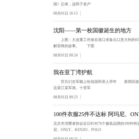
报》记者，这阵子老卢
08月01日 16:13
沈阳——第一枚国徽诞生的地方
上图：大连重工停放在港口准备出口意大利的65
解雷锋的故事。 下图
08月01日 09:24
我在亚丁湾护航
官兵们在军舰上给祖国和亲人拜年 新闻回放7月
达湛江某军港。十里军
08月01日 09:23
100件衣服25件不达标 阿玛尼、ON
北京市消费者协会近日针对76个服装品牌的100件
尼、ONLY、KENZO、POLO