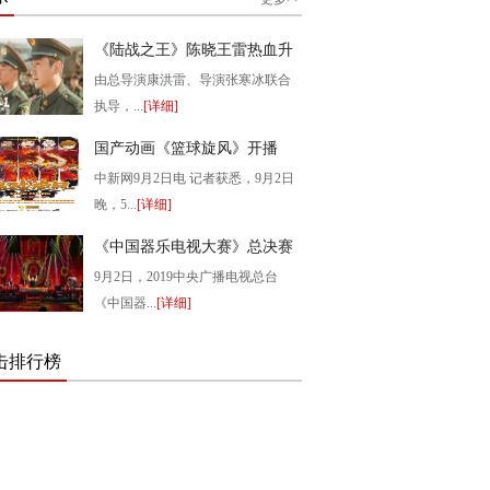
《陆战之王》陈晓王雷热血升
级
由总导演康洪雷、导演张寒冰联合
执导，...
[详细]
2019-09-03 16:26:17
国产动画《篮球旋风》开播
中新网9月2日电 记者获悉，9月2日
晚，5...
[详细]
2019-09-03 16:25:14
《中国器乐电视大赛》总决赛
盛大开播
9月2日，2019中央广播电视总台
《中国器...
[详细]
2019-09-03 16:24:10
击排行榜