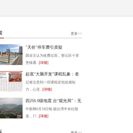
闻
更多>>
"天价"停车费引质疑
因业主认为收费过高，密云区十里
堡镇通...
[详细]
2019-08-29 15:52:25
起底“大脑开发”课程乱象：老
师称不懂原理
记者注意到一些课程还包括感知
力，心灵...
[详细]
2019-06-20 16:55:39
四川6.0级地震 台“观光局”：无
台籍旅客伤亡受困
中新网6月18日电 据台湾中央社报
道，17...
[详细]
2019-06-18 15:17:49
乐
更多>>