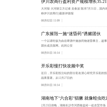
伊川农商行盈利资产规模增长35.2
大河报·大河财立方记者 吴春波 陈沛7月31日，
称伊川农商行)最新评级报
08月02日 11:09
广东摧毁一施“迷昏药”诱赌团伙
一个以请吃饭为由在啤酒中施放药物迷昏事主，趁事
团伙成员落网。此间公安
08月01日 16:14
开乐彩慢打快攻频中奖
近日，开乐彩投注站的部分彩友潜心研究开乐彩的投
战果显著。从12月27日的
08月01日 16:14
湖南地下"六合彩"猖獗 就像蝗虫吃
2月23日傍晚，湖南长沙市河西银盆岭一处农贸市